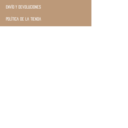
Envío y devoluciones
Política de la tienda
Únete a nuestra lista
de correos
Suscríbase ahora