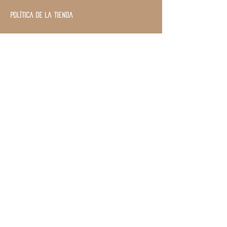
Política de la tienda
Únete a nuestra lista
de correos
Suscríbase ahora
©2020 by Pakal